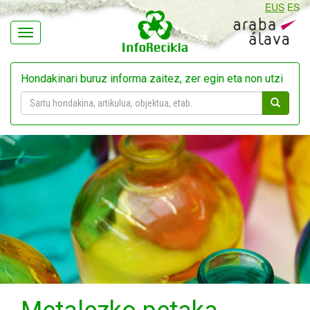
EUS
ES
Navegación
Hondakinari buruz informa zaitez, zer egin eta non utzi