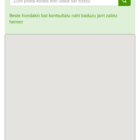
Beste hondakin bat kontsultatu nahi baduzu jarri zaitez
hemen