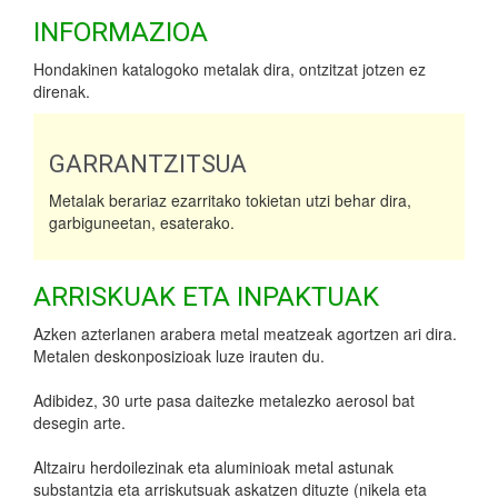
INFORMAZIOA
Hondakinen katalogoko metalak dira, ontzitzat jotzen ez
direnak.
GARRANTZITSUA
Metalak berariaz ezarritako tokietan utzi behar dira,
garbiguneetan, esaterako.
ARRISKUAK ETA INPAKTUAK
Azken azterlanen arabera metal meatzeak agortzen ari dira.
Metalen deskonposizioak luze irauten du.
Adibidez, 30 urte pasa daitezke metalezko aerosol bat
desegin arte.
Altzairu herdoilezinak eta aluminioak metal astunak
substantzia eta arriskutsuak askatzen dituzte (nikela eta