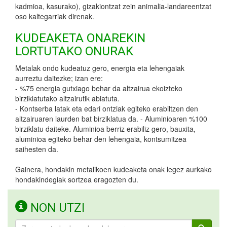
kadmioa, kasurako), gizakiontzat zein animalia-landareentzat
oso kaltegarriak direnak.
KUDEAKETA ONAREKIN
LORTUTAKO ONURAK
Metalak ondo kudeatuz gero, energia eta lehengaiak
aurreztu daitezke; izan ere:
- %75 energia gutxiago behar da altzairua ekoizteko
birziklatutako altzairutik abiatuta.
- Kontserba latak eta edari ontziak egiteko erabiltzen den
altzairuaren laurden bat birziklatua da. - Aluminioaren %100
birziklatu daiteke. Aluminioa berriz erabiliz gero, bauxita,
aluminioa egiteko behar den lehengaia, kontsumitzea
saihesten da.
Gainera, hondakin metalikoen kudeaketa onak legez aurkako
hondakindegiak sortzea eragozten du.
NON UTZI