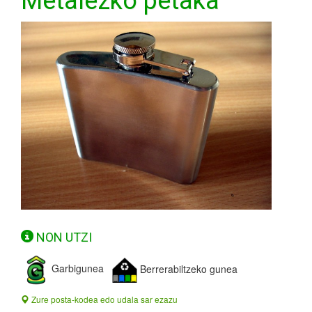
Metalezko petaka
NON UTZI
Garbigunea
Berrerabiltzeko gunea
Zure posta-kodea edo udala sar ezazu