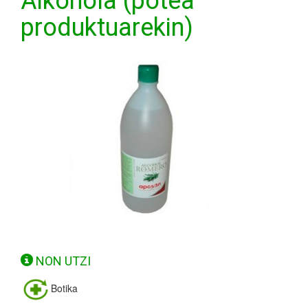
Alkohola (potea
produktuarekin)
NON UTZI
Botika