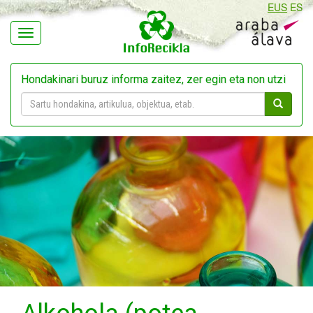
EUS
ES
Navegación
Hondakinari buruz informa zaitez, zer egin eta non utzi