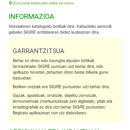
Zure posta-kodea edo udala sar ezazu
INFORMAZIOA
Hondakinen katalogoko botikak dira. Irabazteko asmorik
gabeko SIGRE entitatearen bidez kudeatzen dira.
GARRANTZITSUA
Behar ez diren edo iraungita dauden botikak
farmazietako SIGRE puntuan utzi behar dira, edo
aplikazio honetan zehazten diren beste bilketa gune
batzuetan.
Botiken ontziak ere SIGRE puntuetan utzi behar dira.
Gazak, aposituak, orratzak, objektu zorrotzak,
termometroak (merkuriozkoak zein digitalak), pilak eta
erradiografiak ez dira utzi behar SIGRE puntuetan.
Begiratu aplikazioan non utz daitezkeen.