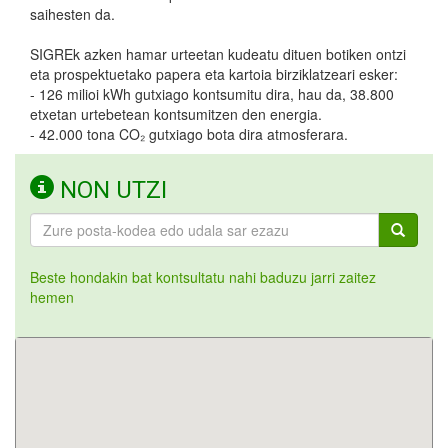
saihesten da.
SIGREk azken hamar urteetan kudeatu dituen botiken ontzi
eta prospektuetako papera eta kartoia birziklatzeari esker:
- 126 milioi kWh gutxiago kontsumitu dira, hau da, 38.800
etxetan urtebetean kontsumitzen den energia.
- 42.000 tona CO₂ gutxiago bota dira atmosferara.
NON UTZI
Beste hondakin bat kontsultatu nahi baduzu jarri zaitez
hemen