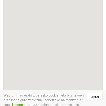
Web-orri hau erabiliz berezko cookien eta bitartekoen
Cerrar
InfoRecikla © 2017
Hondakina bilatu
Puntu berde
erabilpena gure zerbitzuak hobetzeko baimentzen ari
mugikorraren egutegia
App deskarga ezazu
Berriak
zara.
Hemen
informazio gehiago eskura dezakezu.