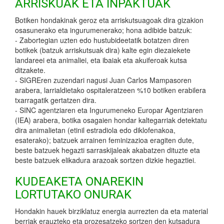
ARRISKUAK ETA INPAKTUAK
Botiken hondakinak geroz eta arriskutsuagoak dira gizakion
osasunerako eta ingurumenerako; hona adibide batzuk:
- Zabortegian uzten edo hustubideetatik botatzen diren
botikek (batzuk arriskutsuak dira) kalte egin diezaiekete
landareei eta animaliei, eta ibaiak eta akuiferoak kutsa
ditzakete.
- SIGREren zuzendari nagusi Juan Carlos Mampasoren
arabera, larrialdietako ospitaleratzeen %10 botiken erabilera
txarragatik gertatzen dira.
- SINC agentziaren eta Ingurumeneko Europar Agentziaren
(IEA) arabera, botika osagaien hondar kaltegarriak detektatu
dira animalietan (etinil estradiola edo diklofenakoa,
esaterako); batzuek arrainen feminizazioa eragiten dute,
beste batzuek hegazti sarraskijaleak akabatzen dituzte eta
beste batzuek elikadura arazoak sortzen dizkie hegaztiei.
KUDEAKETA ONAREKIN
LORTUTAKO ONURAK
Hondakin hauek birziklatuz energia aurrezten da eta material
berriak erauzteko eta prozesatzeko sortzen den kutsadura