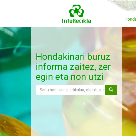
Honda
Hondakinari buruz
informa zaitez, zer
egin eta non utzi