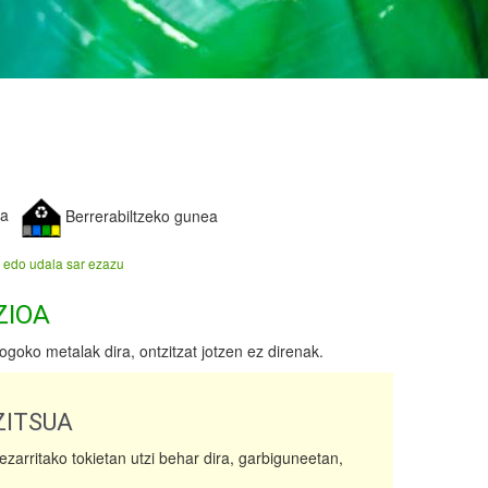
ea
Berrerabiltzeko gunea
 edo udala sar ezazu
ZIOA
goko metalak dira, ontzitzat jotzen ez direnak.
ITSUA
ezarritako tokietan utzi behar dira, garbiguneetan,