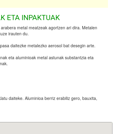
K ETA INPAKTUAK
 arabera metal meatzeak agortzen ari dira. Metalen
uze irauten du.
 pasa daitezke metalezko aerosol bat desegin arte.
zinak eta aluminioak metal astunak substantzia eta
enak.
atu daiteke. Aluminioa berriz erabiliz gero, bauxita,