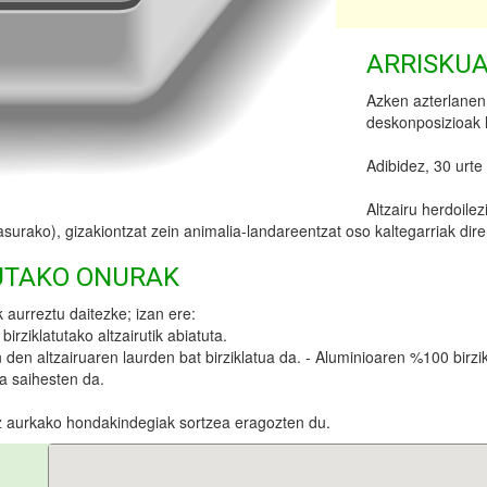
ARRISKUA
Azken azterlanen
deskonposizioak l
Adibidez, 30 urte
Altzairu herdoile
asurako), gizakiontzat zein animalia-landareentzat oso kaltegarriak dir
UTAKO ONURAK
aurreztu daitezke; izan ere:
irziklatutako altzairutik abiatuta.
n den altzairuaren laurden bat birziklatua da. - Aluminioaren %100 birzikl
a saihesten da.
z aurkako hondakindegiak sortzea eragozten du.