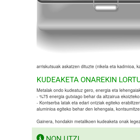
arriskutsuak askatzen dituzte (nikela eta kadmioa, k
KUDEAKETA ONAREKIN LORT
Metalak ondo kudeatuz gero, energia eta lehengaiak 
- %75 energia gutxiago behar da altzairua ekoizteko b
- Kontserba latak eta edari ontziak egiteko erabiltze
aluminioa egiteko behar den lehengaia, kontsumitze
Gainera, hondakin metalikoen kudeaketa onak lege
NON UTZI