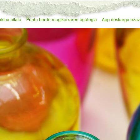
kina bilatu
Puntu berde mugikorraren egutegia
App deskarga eza