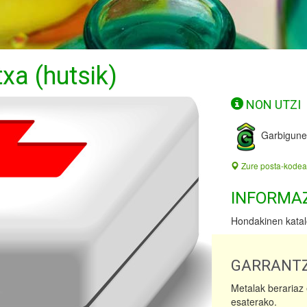
xa (hutsik)
NON UTZI
Garbigun
Zure posta-kodea
INFORMA
Hondakinen katalo
GARRANTZ
Metalak berariaz 
esaterako.