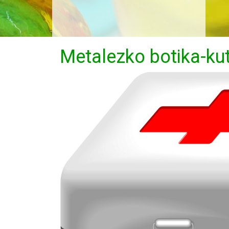
Metalezko botika-kut