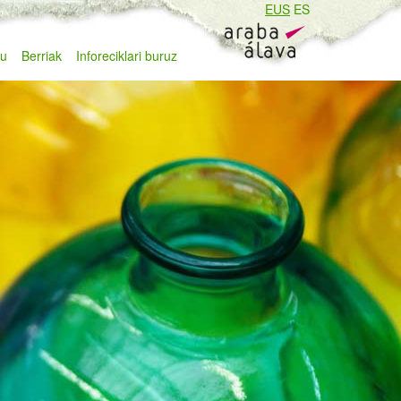
EUS
ES
zu
Berriak
Inforeciklari buruz