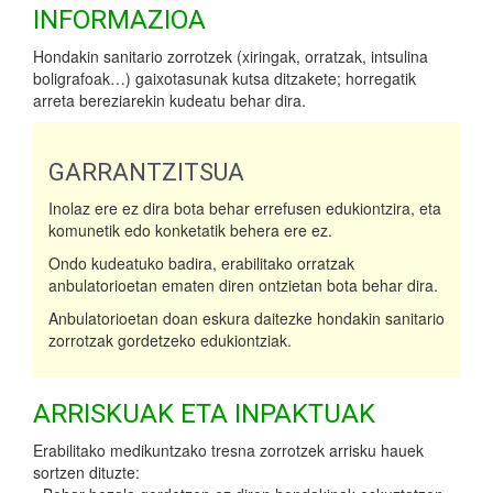
INFORMAZIOA
Hondakin sanitario zorrotzek (xiringak, orratzak, intsulina
boligrafoak…) gaixotasunak kutsa ditzakete; horregatik
arreta bereziarekin kudeatu behar dira.
GARRANTZITSUA
Inolaz ere ez dira bota behar errefusen edukiontzira, eta
komunetik edo konketatik behera ere ez.
Ondo kudeatuko badira, erabilitako orratzak
anbulatorioetan ematen diren ontzietan bota behar dira.
Anbulatorioetan doan eskura daitezke hondakin sanitario
zorrotzak gordetzeko edukiontziak.
ARRISKUAK ETA INPAKTUAK
Erabilitako medikuntzako tresna zorrotzek arrisku hauek
sortzen dituzte: