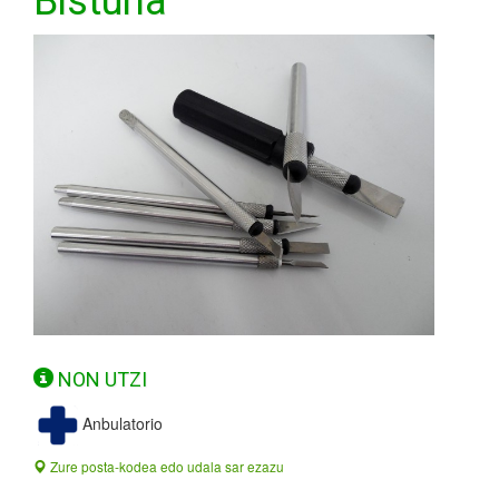
Bisturia
NON UTZI
Anbulatorio
Zure posta-kodea edo udala sar ezazu