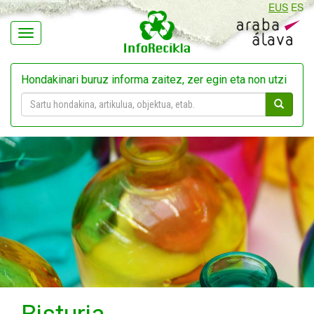
EUS
ES
Navegación
Hondakinari buruz informa zaitez, zer egin eta non utzi