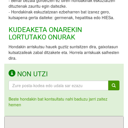
- Behar bezala gordetzen ez diren hondakinak eskuztatzen
dituztenak zauritu egin daitezke.
- Hondakinak eskuztatzean ezbeharren bat izanez gero,
kutsapena gerta daiteke: germenak, hepatitisa edo HIESa.
KUDEAKETA ONAREKIN
LORTUTAKO ONURAK
Hondakin arriskutsu hauek guztiz suntsitzen dira, gaixotasun
kutsatzaileak zabal ditzakete eta. Horrela arriskuak saihesten
dira.
NON UTZI
Beste hondakin bat kontsultatu nahi baduzu jarri zaitez
hemen