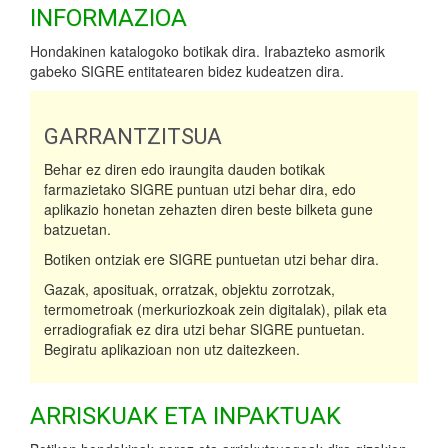
INFORMAZIOA
Hondakinen katalogoko botikak dira. Irabazteko asmorik
gabeko SIGRE entitatearen bidez kudeatzen dira.
GARRANTZITSUA
Behar ez diren edo iraungita dauden botikak
farmazietako SIGRE puntuan utzi behar dira, edo
aplikazio honetan zehazten diren beste bilketa gune
batzuetan.
Botiken ontziak ere SIGRE puntuetan utzi behar dira.
Gazak, aposituak, orratzak, objektu zorrotzak,
termometroak (merkuriozkoak zein digitalak), pilak eta
erradiografiak ez dira utzi behar SIGRE puntuetan.
Begiratu aplikazioan non utz daitezkeen.
ARRISKUAK ETA INPAKTUAK