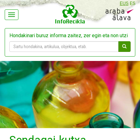
EUS
ES
Navegación
Hondakinari buruz informa zaitez, zer egin eta non utzi