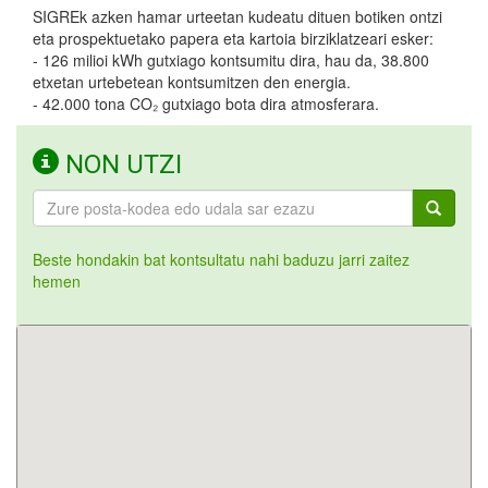
SIGREk azken hamar urteetan kudeatu dituen botiken ontzi
eta prospektuetako papera eta kartoia birziklatzeari esker:
- 126 milioi kWh gutxiago kontsumitu dira, hau da, 38.800
etxetan urtebetean kontsumitzen den energia.
- 42.000 tona CO₂ gutxiago bota dira atmosferara.
NON UTZI
Beste hondakin bat kontsultatu nahi baduzu jarri zaitez
hemen