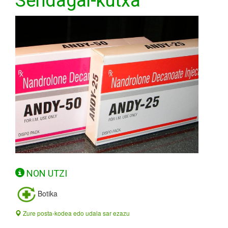
Sendagai-kutxa
NON UTZI
Botika
Zure posta-kodea edo udala sar ezazu