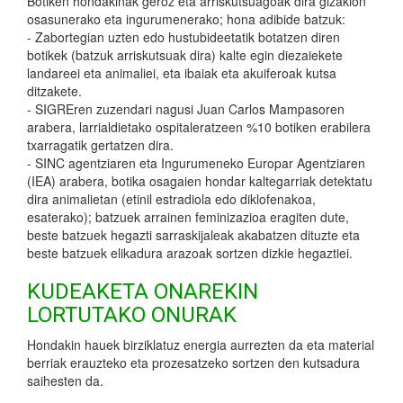
Botiken hondakinak geroz eta arriskutsuagoak dira gizakion
osasunerako eta ingurumenerako; hona adibide batzuk:
- Zabortegian uzten edo hustubideetatik botatzen diren
botikek (batzuk arriskutsuak dira) kalte egin diezaiekete
landareei eta animaliei, eta ibaiak eta akuiferoak kutsa
ditzakete.
- SIGREren zuzendari nagusi Juan Carlos Mampasoren
arabera, larrialdietako ospitaleratzeen %10 botiken erabilera
txarragatik gertatzen dira.
- SINC agentziaren eta Ingurumeneko Europar Agentziaren
(IEA) arabera, botika osagaien hondar kaltegarriak detektatu
dira animalietan (etinil estradiola edo diklofenakoa,
esaterako); batzuek arrainen feminizazioa eragiten dute,
beste batzuek hegazti sarraskijaleak akabatzen dituzte eta
beste batzuek elikadura arazoak sortzen dizkie hegaztiei.
KUDEAKETA ONAREKIN
LORTUTAKO ONURAK
Hondakin hauek birziklatuz energia aurrezten da eta material
berriak erauzteko eta prozesatzeko sortzen den kutsadura
saihesten da.