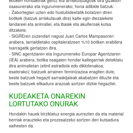
Botiken hondakinak geroz eta arriskutsuagoak dira gizakion
osasunerako eta ingurumenerako; hona adibide batzuk:
- Zabortegian uzten edo hustubideetatik botatzen diren
botikek (batzuk arriskutsuak dira) kalte egin diezaiekete
landareei eta animaliei, eta ibaiak eta akuiferoak kutsa
ditzakete.
- SIGREren zuzendari nagusi Juan Carlos Mampasoren
arabera, larrialdietako ospitaleratzeen %10 botiken erabilera
txarragatik gertatzen dira.
- SINC agentziaren eta Ingurumeneko Europar Agentziaren
(IEA) arabera, botika osagaien hondar kaltegarriak detektatu
dira animalietan (etinil estradiola edo diklofenakoa,
esaterako); batzuek arrainen feminizazioa eragiten dute,
beste batzuek hegazti sarraskijaleak akabatzen dituzte eta
beste batzuek elikadura arazoak sortzen dizkie hegaztiei.
KUDEAKETA ONAREKIN
LORTUTAKO ONURAK
Hondakin hauek birziklatuz energia aurrezten da eta material
berriak erauzteko eta prozesatzeko sortzen den kutsadura
saihesten da.