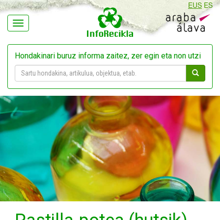
EUS
ES
Navegación
Hondakinari buruz informa zaitez, zer egin eta non utzi