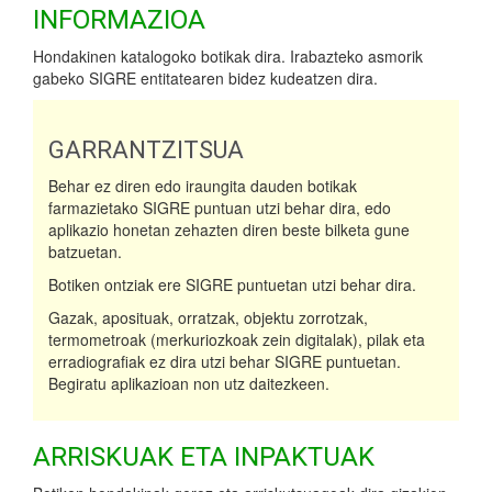
INFORMAZIOA
Hondakinen katalogoko botikak dira. Irabazteko asmorik
gabeko SIGRE entitatearen bidez kudeatzen dira.
GARRANTZITSUA
Behar ez diren edo iraungita dauden botikak
farmazietako SIGRE puntuan utzi behar dira, edo
aplikazio honetan zehazten diren beste bilketa gune
batzuetan.
Botiken ontziak ere SIGRE puntuetan utzi behar dira.
Gazak, aposituak, orratzak, objektu zorrotzak,
termometroak (merkuriozkoak zein digitalak), pilak eta
erradiografiak ez dira utzi behar SIGRE puntuetan.
Begiratu aplikazioan non utz daitezkeen.
ARRISKUAK ETA INPAKTUAK