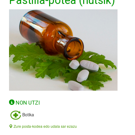
Pastilla-potea (hutsik)
NON UTZI
Botika
Zure posta-kodea edo udala sar ezazu