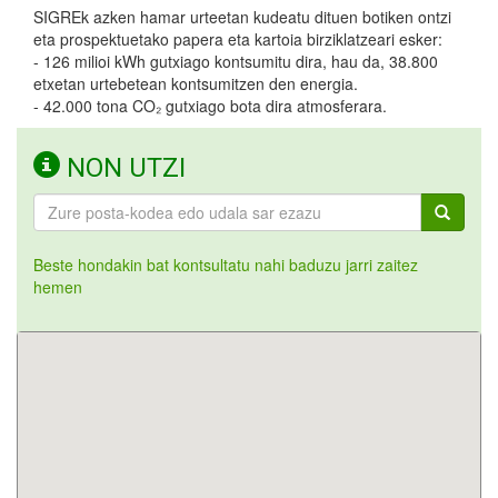
SIGREk azken hamar urteetan kudeatu dituen botiken ontzi
eta prospektuetako papera eta kartoia birziklatzeari esker:
- 126 milioi kWh gutxiago kontsumitu dira, hau da, 38.800
etxetan urtebetean kontsumitzen den energia.
- 42.000 tona CO₂ gutxiago bota dira atmosferara.
NON UTZI
Beste hondakin bat kontsultatu nahi baduzu jarri zaitez
hemen