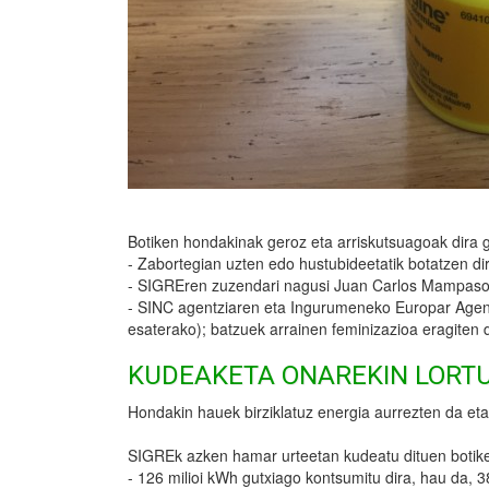
Botiken hondakinak geroz eta arriskutsuagoak dira
- Zabortegian uzten edo hustubideetatik botatzen dire
- SIGREren zuzendari nagusi Juan Carlos Mampasoren 
- SINC agentziaren eta Ingurumeneko Europar Agentzi
esaterako); batzuek arrainen feminizazioa eragiten d
KUDEAKETA ONAREKIN LORT
Hondakin hauek birziklatuz energia aurrezten da eta
SIGREk azken hamar urteetan kudeatu dituen botiken 
- 126 milioi kWh gutxiago kontsumitu dira, hau da, 