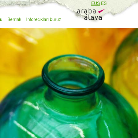
EUS
ES
zu
Berriak
Inforeciklari buruz