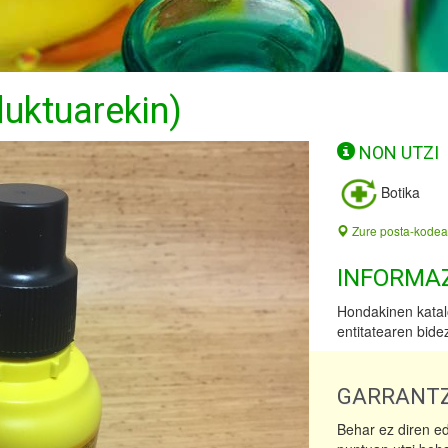
uktuarekin)
NON UTZI
Botika
Zure posta-kodea
INFORMA
Hondakinen katal
entitatearen bide
GARRANTZ
Behar ez diren e