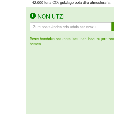
- 42.000 tona CO₂ gutxiago bota dira atmosferara.
NON UTZI
Beste hondakin bat kontsultatu nahi baduzu jarri zai
hemen