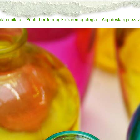
kina bilatu
Puntu berde mugikorraren egutegia
App deskarga eza