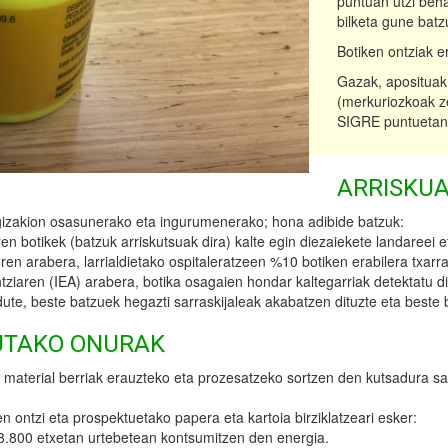
puntuan utzi beha
bilketa gune batz
Botiken ontziak e
Gazak, aposituak,
(merkuriozkoak zei
SIGRE puntuetan.
ARRISKUA
 gizakion osasunerako eta ingurumenerako; hona adibide batzuk:
n botikek (batzuk arriskutsuak dira) kalte egin diezaiekete landareei et
arabera, larrialdietako ospitaleratzeen %10 botiken erabilera txarrag
aren (IEA) arabera, botika osagaien hondar kaltegarriak detektatu dira
ute, beste batzuek hegazti sarraskijaleak akabatzen dituzte eta beste 
UTAKO ONURAK
 material berriak erauzteko eta prozesatzeko sortzen den kutsadura sa
ontzi eta prospektuetako papera eta kartoia birziklatzeari esker:
38.800 etxetan urtebetean kontsumitzen den energia.