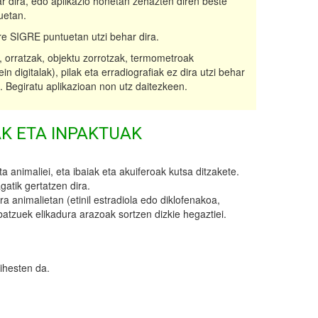
r dira, edo aplikazio honetan zehazten diren beste
uetan.
re SIGRE puntuetan utzi behar dira.
 orratzak, objektu zorrotzak, termometroak
n digitalak), pilak eta erradiografiak ez dira utzi behar
 Begiratu aplikazioan non utz daitezkeen.
K ETA INPAKTUAK
a animaliei, eta ibaiak eta akuiferoak kutsa ditzakete.
atik gertatzen dira.
 animalietan (etinil estradiola edo diklofenakoa,
batzuek elikadura arazoak sortzen dizkie hegaztiei.
ihesten da.