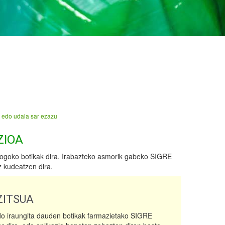
 edo udala sar ezazu
ZIOA
ogoko botikak dira. Irabazteko asmorik gabeko SIGRE
z kudeatzen dira.
ITSUA
do iraungita dauden botikak farmazietako SIGRE