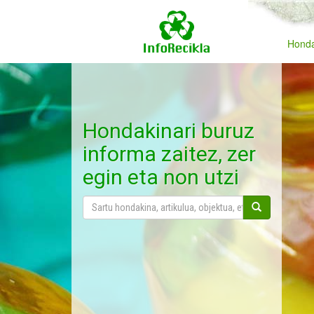
Honda
Hondakinari buruz
informa zaitez, zer
egin eta non utzi