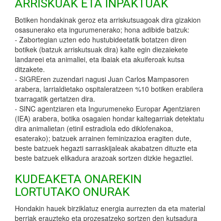
ARRISKUAK ETA INPAKTUAK
Botiken hondakinak geroz eta arriskutsuagoak dira gizakion
osasunerako eta ingurumenerako; hona adibide batzuk:
- Zabortegian uzten edo hustubideetatik botatzen diren
botikek (batzuk arriskutsuak dira) kalte egin diezaiekete
landareei eta animaliei, eta ibaiak eta akuiferoak kutsa
ditzakete.
- SIGREren zuzendari nagusi Juan Carlos Mampasoren
arabera, larrialdietako ospitaleratzeen %10 botiken erabilera
txarragatik gertatzen dira.
- SINC agentziaren eta Ingurumeneko Europar Agentziaren
(IEA) arabera, botika osagaien hondar kaltegarriak detektatu
dira animalietan (etinil estradiola edo diklofenakoa,
esaterako); batzuek arrainen feminizazioa eragiten dute,
beste batzuek hegazti sarraskijaleak akabatzen dituzte eta
beste batzuek elikadura arazoak sortzen dizkie hegaztiei.
KUDEAKETA ONAREKIN
LORTUTAKO ONURAK
Hondakin hauek birziklatuz energia aurrezten da eta material
berriak erauzteko eta prozesatzeko sortzen den kutsadura