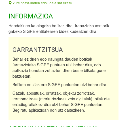
Zure posta-kodea edo udala sar ezazu
INFORMAZIOA
Hondakinen katalogoko botikak dira. Irabazteko asmorik
gabeko SIGRE entitatearen bidez kudeatzen dira.
GARRANTZITSUA
Behar ez diren edo iraungita dauden botikak
farmazietako SIGRE puntuan utzi behar dira, edo
aplikazio honetan zehazten diren beste bilketa gune
batzuetan.
Botiken ontziak ere SIGRE puntuetan utzi behar dira.
Gazak, aposituak, orratzak, objektu zorrotzak,
termometroak (merkuriozkoak zein digitalak), pilak eta
erradiografiak ez dira utzi behar SIGRE puntuetan.
Begiratu aplikazioan non utz daitezkeen.