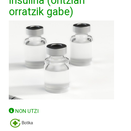
Insulina (ontzian
orratzik gabe)
NON UTZI
Botika