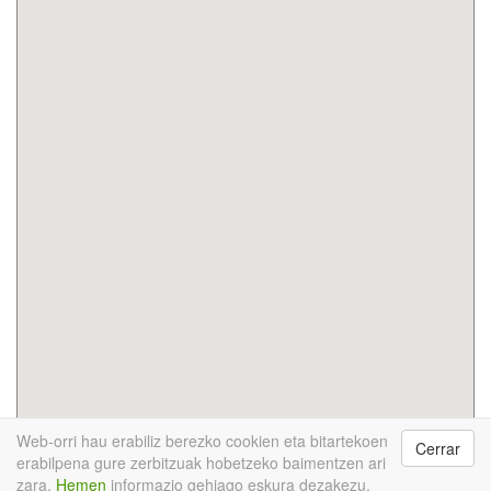
Web-orri hau erabiliz berezko cookien eta bitartekoen
Cerrar
InfoRecikla © 2017
Hondakina bilatu
Puntu berde
erabilpena gure zerbitzuak hobetzeko baimentzen ari
mugikorraren egutegia
App deskarga ezazu
Berriak
zara.
Hemen
informazio gehiago eskura dezakezu.