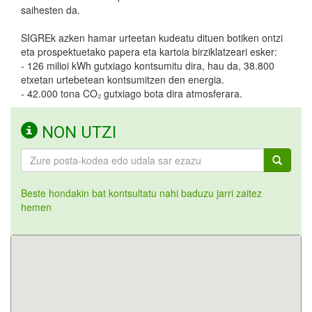
saihesten da.
SIGREk azken hamar urteetan kudeatu dituen botiken ontzi
eta prospektuetako papera eta kartoia birziklatzeari esker:
- 126 milioi kWh gutxiago kontsumitu dira, hau da, 38.800
etxetan urtebetean kontsumitzen den energia.
- 42.000 tona CO₂ gutxiago bota dira atmosferara.
NON UTZI
Beste hondakin bat kontsultatu nahi baduzu jarri zaitez
hemen