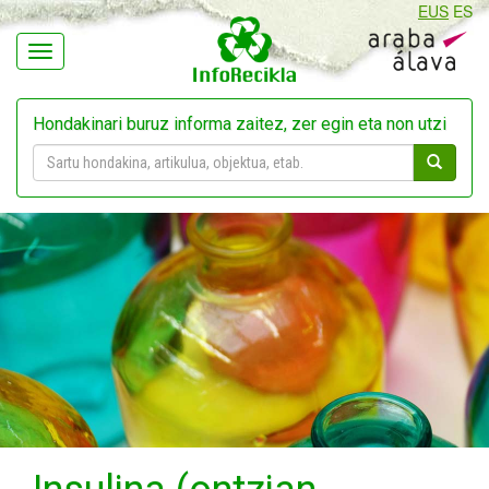
EUS
ES
Navegación
Hondakinari buruz informa zaitez, zer egin eta non utzi