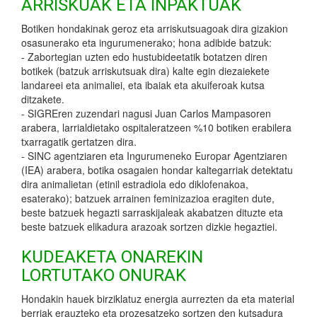
ARRISKUAK ETA INPAKTUAK
Botiken hondakinak geroz eta arriskutsuagoak dira gizakion
osasunerako eta ingurumenerako; hona adibide batzuk:
- Zabortegian uzten edo hustubideetatik botatzen diren
botikek (batzuk arriskutsuak dira) kalte egin diezaiekete
landareei eta animaliei, eta ibaiak eta akuiferoak kutsa
ditzakete.
- SIGREren zuzendari nagusi Juan Carlos Mampasoren
arabera, larrialdietako ospitaleratzeen %10 botiken erabilera
txarragatik gertatzen dira.
- SINC agentziaren eta Ingurumeneko Europar Agentziaren
(IEA) arabera, botika osagaien hondar kaltegarriak detektatu
dira animalietan (etinil estradiola edo diklofenakoa,
esaterako); batzuek arrainen feminizazioa eragiten dute,
beste batzuek hegazti sarraskijaleak akabatzen dituzte eta
beste batzuek elikadura arazoak sortzen dizkie hegaztiei.
KUDEAKETA ONAREKIN
LORTUTAKO ONURAK
Hondakin hauek birziklatuz energia aurrezten da eta material
berriak erauzteko eta prozesatzeko sortzen den kutsadura