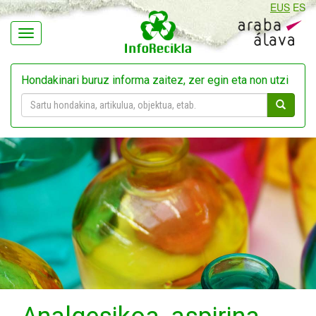
EUS
ES
Navegación
Hondakinari buruz informa zaitez, zer egin eta non utzi