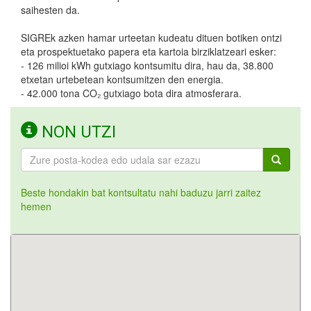
saihesten da.
SIGREk azken hamar urteetan kudeatu dituen botiken ontzi
eta prospektuetako papera eta kartoia birziklatzeari esker:
- 126 milioi kWh gutxiago kontsumitu dira, hau da, 38.800
etxetan urtebetean kontsumitzen den energia.
- 42.000 tona CO₂ gutxiago bota dira atmosferara.
NON UTZI
Beste hondakin bat kontsultatu nahi baduzu jarri zaitez
hemen