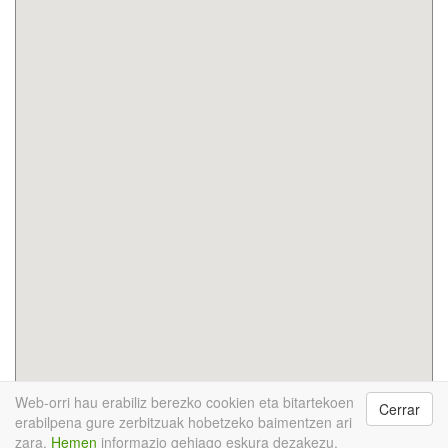
Web-orri hau erabiliz berezko cookien eta bitartekoen
Cerrar
InfoRecikla © 2017
Hondakina bilatu
Puntu berde
erabilpena gure zerbitzuak hobetzeko baimentzen ari
mugikorraren egutegia
App deskarga ezazu
Berriak
zara.
Hemen
informazio gehiago eskura dezakezu.