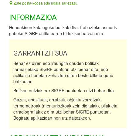
Zure posta-kodea edo udala sar ezazu
INFORMAZIOA
Hondakinen katalogoko botikak dira. Irabazteko asmorik
gabeko SIGRE entitatearen bidez kudeatzen dira.
GARRANTZITSUA
Behar ez diren edo iraungita dauden botikak
farmazietako SIGRE puntuan utzi behar dira, edo
aplikazio honetan zehazten diren beste bilketa gune
batzuetan.
Botiken ontziak ere SIGRE puntuetan utzi behar dira.
Gazak, aposituak, orratzak, objektu zorrotzak,
termometroak (merkuriozkoak zein digitalak), pilak eta
erradiografiak ez dira utzi behar SIGRE puntuetan.
Begiratu aplikazioan non utz daitezkeen.