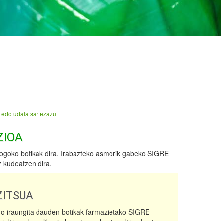
 edo udala sar ezazu
ZIOA
ogoko botikak dira. Irabazteko asmorik gabeko SIGRE
z kudeatzen dira.
ITSUA
do iraungita dauden botikak farmazietako SIGRE