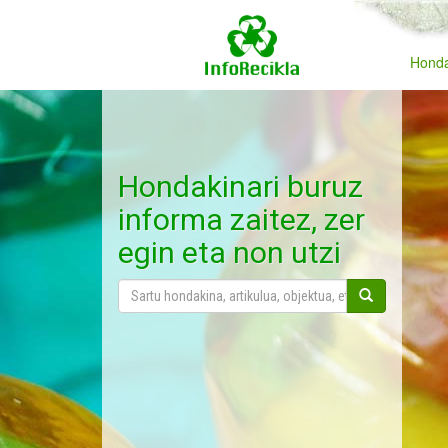
Honda
Hondakinari buruz
informa zaitez, zer
egin eta non utzi