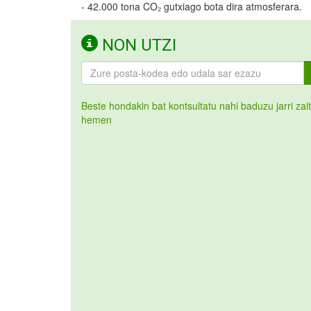
- 42.000 tona CO₂ gutxiago bota dira atmosferara.
NON UTZI
Beste hondakin bat kontsultatu nahi baduzu jarri zai
hemen