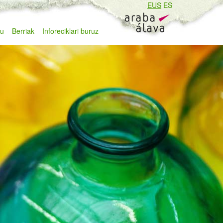
EUS
ES
zu
Berriak
Inforeciklari buruz