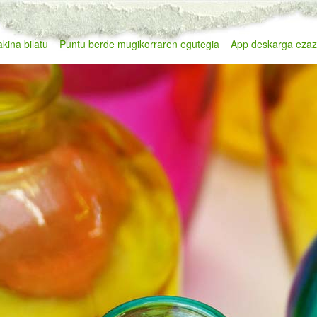
kina bilatu
Puntu berde mugikorraren egutegia
App deskarga eza