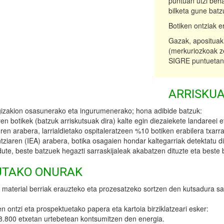
puntuan utzi beha
bilketa gune batz
Botiken ontziak e
Gazak, aposituak,
(merkuriozkoak zei
SIGRE puntuetan.
ARRISKUA
 gizakion osasunerako eta ingurumenerako; hona adibide batzuk:
n botikek (batzuk arriskutsuak dira) kalte egin diezaiekete landareei et
arabera, larrialdietako ospitaleratzeen %10 botiken erabilera txarrag
aren (IEA) arabera, botika osagaien hondar kaltegarriak detektatu dira
ute, beste batzuek hegazti sarraskijaleak akabatzen dituzte eta beste 
UTAKO ONURAK
 material berriak erauzteko eta prozesatzeko sortzen den kutsadura sa
ontzi eta prospektuetako papera eta kartoia birziklatzeari esker:
38.800 etxetan urtebetean kontsumitzen den energia.