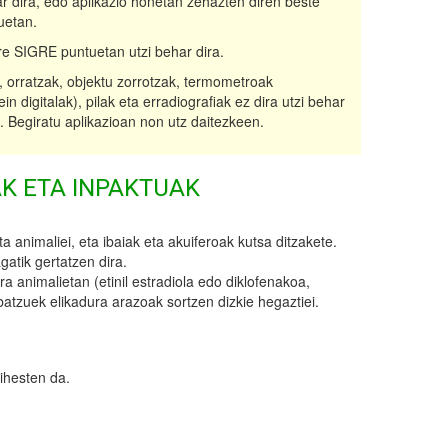
r dira, edo aplikazio honetan zehazten diren beste
uetan.
re SIGRE puntuetan utzi behar dira.
 orratzak, objektu zorrotzak, termometroak
n digitalak), pilak eta erradiografiak ez dira utzi behar
 Begiratu aplikazioan non utz daitezkeen.
K ETA INPAKTUAK
a animaliei, eta ibaiak eta akuiferoak kutsa ditzakete.
atik gertatzen dira.
 animalietan (etinil estradiola edo diklofenakoa,
batzuek elikadura arazoak sortzen dizkie hegaztiei.
ihesten da.