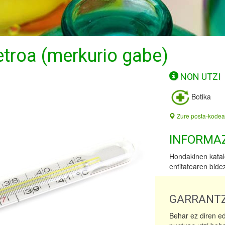
troa (merkurio gabe)
NON UTZI
Botika
Zure posta-kodea
INFORMA
Hondakinen katal
entitatearen bide
GARRANTZ
Behar ez diren e