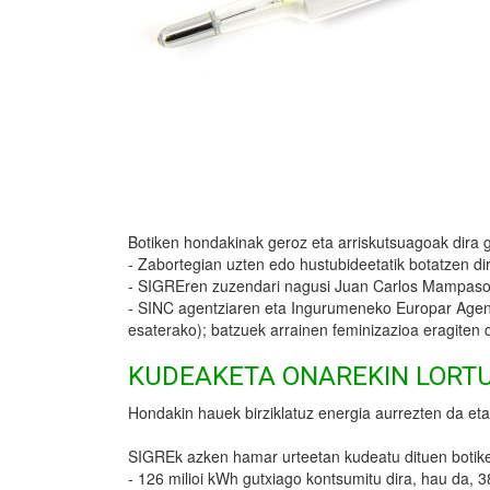
Botiken hondakinak geroz eta arriskutsuagoak dira
- Zabortegian uzten edo hustubideetatik botatzen dire
- SIGREren zuzendari nagusi Juan Carlos Mampasoren 
- SINC agentziaren eta Ingurumeneko Europar Agentzi
esaterako); batzuek arrainen feminizazioa eragiten d
KUDEAKETA ONAREKIN LORT
Hondakin hauek birziklatuz energia aurrezten da eta
SIGREk azken hamar urteetan kudeatu dituen botiken 
- 126 milioi kWh gutxiago kontsumitu dira, hau da, 