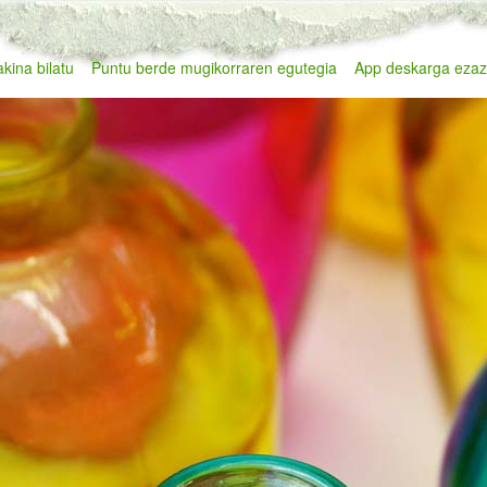
kina bilatu
Puntu berde mugikorraren egutegia
App deskarga eza