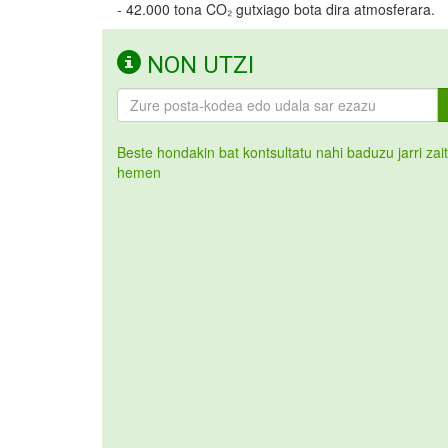
- 42.000 tona CO₂ gutxiago bota dira atmosferara.
NON UTZI
Beste hondakin bat kontsultatu nahi baduzu jarri zai
hemen