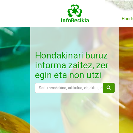
Honda
Hondakinari buruz
informa zaitez, zer
egin eta non utzi