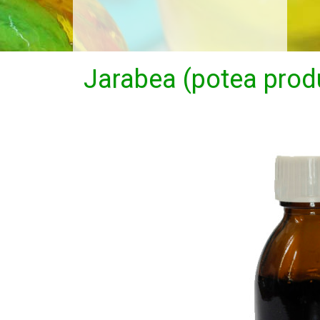
Jarabea (potea prod