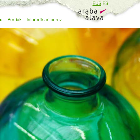
EUS
ES
zu
Berriak
Inforeciklari buruz