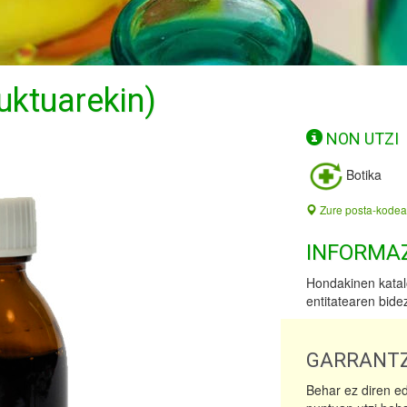
uktuarekin)
NON UTZI
Botika
Zure posta-kodea
INFORMA
Hondakinen katal
entitatearen bide
GARRANTZ
Behar ez diren e