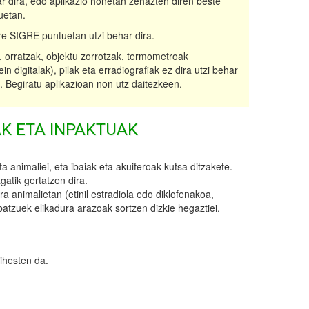
r dira, edo aplikazio honetan zehazten diren beste
uetan.
re SIGRE puntuetan utzi behar dira.
 orratzak, objektu zorrotzak, termometroak
n digitalak), pilak eta erradiografiak ez dira utzi behar
 Begiratu aplikazioan non utz daitezkeen.
K ETA INPAKTUAK
a animaliei, eta ibaiak eta akuiferoak kutsa ditzakete.
atik gertatzen dira.
 animalietan (etinil estradiola edo diklofenakoa,
batzuek elikadura arazoak sortzen dizkie hegaztiei.
ihesten da.