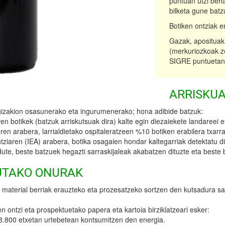
puntuan utzi beha
bilketa gune batz
Botiken ontziak e
Gazak, aposituak,
(merkuriozkoak zei
SIGRE puntuetan.
ARRISKUA
 gizakion osasunerako eta ingurumenerako; hona adibide batzuk:
n botikek (batzuk arriskutsuak dira) kalte egin diezaiekete landareei et
arabera, larrialdietako ospitaleratzeen %10 botiken erabilera txarrag
aren (IEA) arabera, botika osagaien hondar kaltegarriak detektatu dira
ute, beste batzuek hegazti sarraskijaleak akabatzen dituzte eta beste 
UTAKO ONURAK
 material berriak erauzteko eta prozesatzeko sortzen den kutsadura sa
ontzi eta prospektuetako papera eta kartoia birziklatzeari esker:
38.800 etxetan urtebetean kontsumitzen den energia.