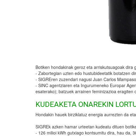
Botiken hondakinak geroz eta arriskutsuagoak dira
- Zabortegian uzten edo hustubideetatik botatzen dire
- SIGREren zuzendari nagusi Juan Carlos Mampasoren 
- SINC agentziaren eta Ingurumeneko Europar Agentzi
esaterako); batzuek arrainen feminizazioa eragiten d
KUDEAKETA ONAREKIN LORT
Hondakin hauek birziklatuz energia aurrezten da eta
SIGREk azken hamar urteetan kudeatu dituen botiken 
- 126 milioi kWh gutxiago kontsumitu dira, hau da, 