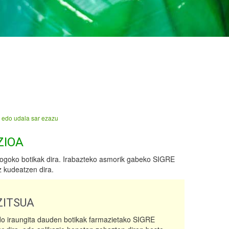
 edo udala sar ezazu
ZIOA
ogoko botikak dira. Irabazteko asmorik gabeko SIGRE
z kudeatzen dira.
ITSUA
do iraungita dauden botikak farmazietako SIGRE