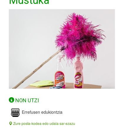
Mustuka
NON UTZI
Errefusen edukiontzia
Zure posta-kodea edo udala sar ezazu