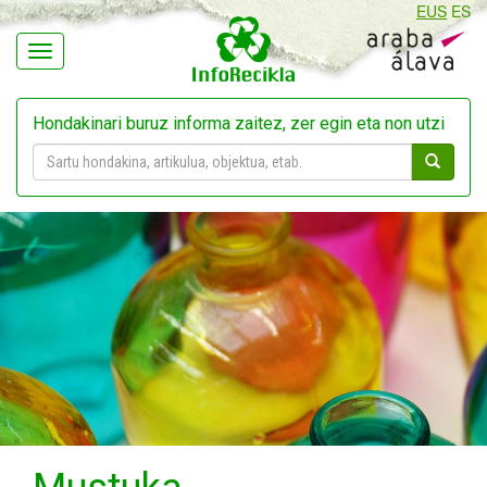
EUS
ES
Navegación
Hondakinari buruz informa zaitez, zer egin eta non utzi