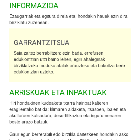
INFORMAZIOA
Ezaugarriak eta egitura direla eta, hondakin hauek ezin dira
birziklatu zuzenean.
GARRANTZITSUA
Saia zaitez berrabiltzen; ezin bada, errefusen
edukiontzian utzi baino lehen, egin ahaleginak
birziklatzeko moduko atalak erauzteko eta bakoitza bere
edukiontzian uzteko.
ARRISKUAK ETA INPAKTUAK
Hiri hondakinen kudeaketa txarra hainbat kalteren
eragileetako bat da: klimaren aldaketa, itsasoen, ibaien eta
akuiferoen kutsadura, desertifikazioa eta ingurumenaren
beste arazo batzuk.
Gaur egun berrerabili edo birzikla daitezkeen hondakin asko