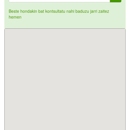
Beste hondakin bat kontsultatu nahi baduzu jarri zaitez
hemen