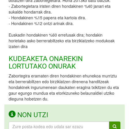
botatzen dira zabortegietara. Hona 2013ko datu batzuk:
- Zabortegietara iristen diren hondakinen %40 janari eta
sukalde hondarrak dira.
- Hondakinen %15 papera eta kartoia dira.
- Hondakinen %12 ontzi arinak dira.
Euskadin hondakinen %60 errefusak dira; hondakin
horietako asko berrerabiltzeko eta birziklatzeko modukoak
izaten dira
KUDEAKETA ONAREKIN
LORTUTAKO ONURAK
Zabortegira eramaten diren hondakinen ehunekoa murriztu
eta berrerabiltzen edo birziklatzen direnena handitzeak
hondakinek ingurumenean daukaten eragina txikitzen du eta
gaur egungo mundua eta etorkizuneko belaunaldiei utziko
dieguna hobetzen du.
NON UTZI