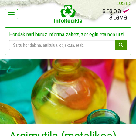
EUS
ES
Navegación
Hondakinari buruz informa zaitez, zer egin eta non utzi