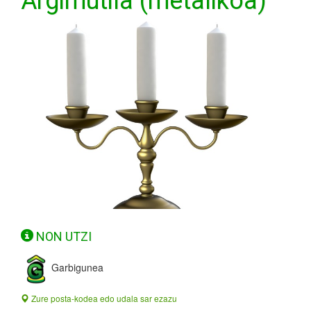
Argimutila (metalikoa)
NON UTZI
Garbigunea
Zure posta-kodea edo udala sar ezazu