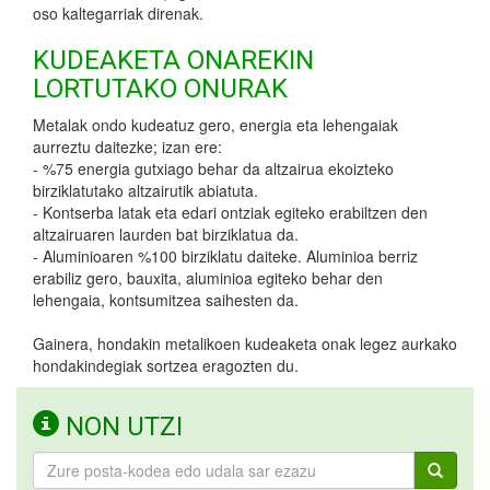
oso kaltegarriak direnak.
KUDEAKETA ONAREKIN
LORTUTAKO ONURAK
Metalak ondo kudeatuz gero, energia eta lehengaiak
aurreztu daitezke; izan ere:
- %75 energia gutxiago behar da altzairua ekoizteko
birziklatutako altzairutik abiatuta.
- Kontserba latak eta edari ontziak egiteko erabiltzen den
altzairuaren laurden bat birziklatua da.
- Aluminioaren %100 birziklatu daiteke. Aluminioa berriz
erabiliz gero, bauxita, aluminioa egiteko behar den
lehengaia, kontsumitzea saihesten da.
Gainera, hondakin metalikoen kudeaketa onak legez aurkako
hondakindegiak sortzea eragozten du.
NON UTZI