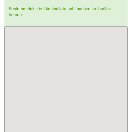
Beste hondakin bat kontsultatu nahi baduzu jarri zaitez
hemen