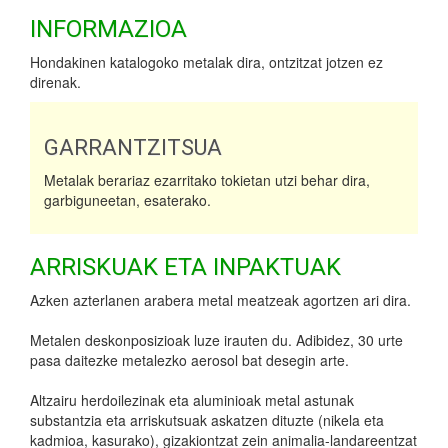
INFORMAZIOA
Hondakinen katalogoko metalak dira, ontzitzat jotzen ez
direnak.
GARRANTZITSUA
Metalak berariaz ezarritako tokietan utzi behar dira,
garbiguneetan, esaterako.
ARRISKUAK ETA INPAKTUAK
Azken azterlanen arabera metal meatzeak agortzen ari dira.
Metalen deskonposizioak luze irauten du. Adibidez, 30 urte
pasa daitezke metalezko aerosol bat desegin arte.
Altzairu herdoilezinak eta aluminioak metal astunak
substantzia eta arriskutsuak askatzen dituzte (nikela eta
kadmioa, kasurako), gizakiontzat zein animalia-landareentzat