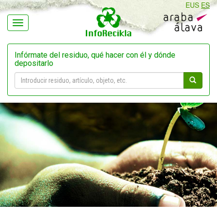
EUS
ES
Navegación
Infórmate del residuo, qué hacer con él y dónde
depositarlo