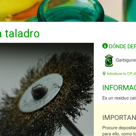
a taladro
DÓNDE DE
Garbigune
Introduce tu CP, d
INFORMA
Es un residuo ca
IMPORTA
Procure depositar
para ello, como l