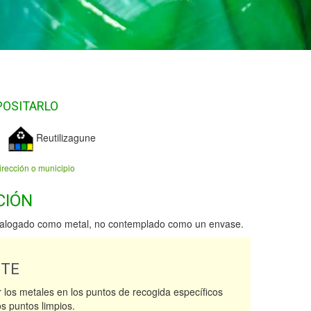
POSITARLO
Reutilizagune
irección o municipio
CIÓN
talogado como metal, no contemplado como un envase.
NTE
 los metales en los puntos de recogida específicos
os puntos limpios.