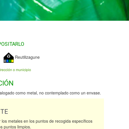
POSITARLO
Reutilizagune
irección o municipio
CIÓN
talogado como metal, no contemplado como un envase.
NTE
 los metales en los puntos de recogida específicos
os puntos limpios.