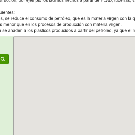
trucción, por ejemplo los ladrillos hechos a partir de PEAD, tuberías, va
uientes:
ticos, se reduce el consumo de petróleo, que es la materia virgen con la 
es menor que en los procesos de producción con materia virgen.
e añaden a los plásticos producidos a partir del petróleo, ya que el ma