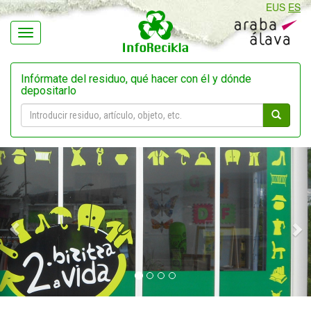
EUS
ES
Navegación
Infórmate del residuo, qué hacer con él y dónde
depositarlo
Previous
N